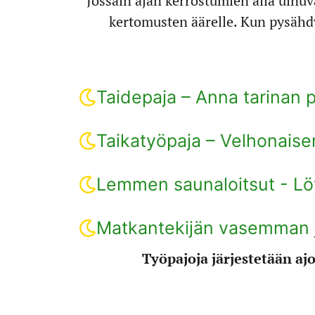
Jossain ajan kerrostumien alla uinuv
kertomusten äärelle. Kun pysäh
Taidepaja – Anna tarinan p
Taikatyöpaja – Velhonaisen
Lemmen saunaloitsut - Lö
Matkantekijän vasemman j
Työpajoja järjestetään aj