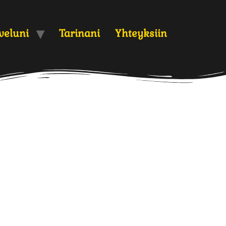
veluni
Tarinani
Yhteyksiin