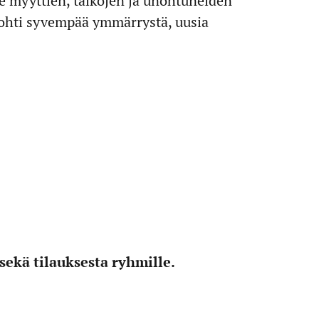
le myyttien, taikojen ja unohtuneiden
ohti syvempää ymmärrystä, uusia
sekä tilauksesta ryhmille.