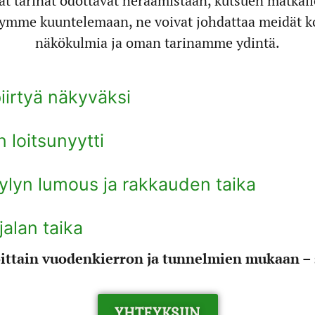
at tarinat odottavat heräämistään, kutsuen matkal
dymme kuuntelemaan, ne voivat johdattaa meidät k
näkökulmia ja oman tarinamme ydintä.
iirtyä näkyväksi
 loitsunyytti
ylyn lumous ja rakkauden taika
alan taika
oittain vuodenkierron ja tunnelmien mukaan – 
YHTEYKSIIN